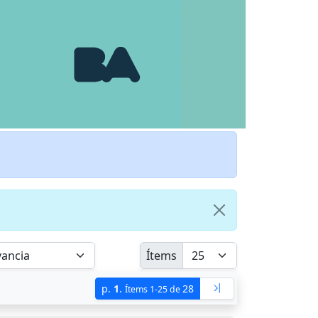
Ítems
p.
1
.
28
Ítems 1-25 de