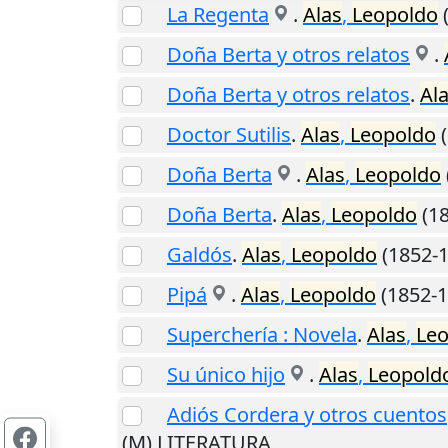
La Regenta
.
Alas
,
Leopoldo
Doña Berta y otros relatos
.
Doña Berta y otros relatos
.
Al
Doctor Sutilis
.
Alas
,
Leopoldo
(
Doña Berta
.
Alas
,
Leopoldo
Doña Berta
.
Alas
,
Leopoldo
(18
Galdós
.
Alas
,
Leopoldo
(1852-1
Pipá
.
Alas
,
Leopoldo
(1852-1
Superchería : Novela
.
Alas
,
Le
Su único hijo
.
Alas
,
Leopold
Adiós Cordera y otros cuentos
(M) LITERATURA