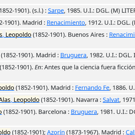
1852-1901).
(s.l.)
:
Sarpe
,
1985
.
U.I.
: DGL. (M) LIT
2-1901).
Madrid
:
Renacimiento
,
1912
.
U.I.
: DGL. 
s
,
Leopoldo
(1852-1901).
Buenos Aires
:
Renacimi
(1852-1901).
Madrid
:
Bruguera
,
1982
.
U.I.
: DGL.
(1852-1901).
En
: Antes que la ciencia fuera ficción
poldo
(1852-1901).
Madrid
:
Fernando Fe
,
1886
.
U.
Alas
,
Leopoldo
(1852-1901).
Navarra
:
Salvat
,
197
o
(1852-1901).
Barcelona
:
Bruguera
,
1981
.
U.I.
: D
oldo
(1852-1901);
Azorín
(1873-1967).
Madrid
:
Cal