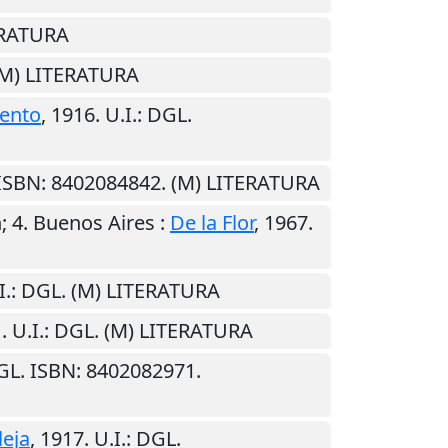
ERATURA
(M) LITERATURA
ento
,
1916
.
U.I.
: DGL.
 ISBN: 8402084842. (M) LITERATURA
; 4.
Buenos Aires
:
De la Flor
,
1967
.
I.
: DGL. (M) LITERATURA
1
.
U.I.
: DGL. (M) LITERATURA
GL. ISBN: 8402082971.
leja
,
1917
.
U.I.
: DGL.