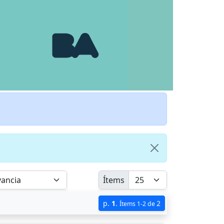
Ítems
p.
1
.
2
Ítems 1-2 de