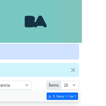
Ítems
p.
1
.
1
Ítems 1-1 de