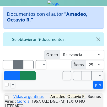
Documentos con el autor
"Amadeo,
Octavio R."
Se obtuvieron
9
documentos.
Orden
Ítems
p.
1
Vidas argentinas
.
Amadeo
,
Octavio
R
.
.
Buenos
Aires
:
Ciordia
,
1957
.
U.I.
: DGL. (M) TEXTO NO
LITERARIO