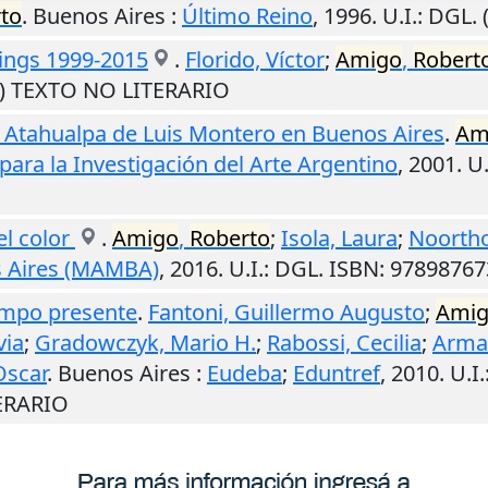
to
.
Buenos Aires
:
Último Reino
,
1996
.
U.I.
: DGL.
ntings 1999-2015
.
Florido, Víctor
;
Amigo
,
Robert
M) TEXTO NO LITERARIO
de Atahualpa de Luis Montero en Buenos Aires
.
Am
para la Investigación del Arte Argentino
,
2001
.
U.
el color
.
Amigo
,
Roberto
;
Isola, Laura
;
Noortho
 Aires (MAMBA)
,
2016
.
U.I.
: DGL. ISBN: 9789876
iempo presente
.
Fantoni, Guillermo Augusto
;
Ami
via
;
Gradowczyk, Mario H.
;
Rabossi, Cecilia
;
Arman
Oscar
.
Buenos Aires
:
Eudeba
;
Eduntref
,
2010
.
U.I.
ERARIO