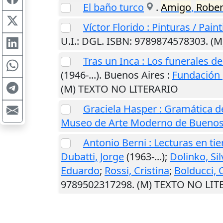
El baño turco
.
Amigo
,
Rober
Víctor Florido : Pinturas / Pai
U.I.
: DGL. ISBN: 9789874578303. (
Tras un Inca : Los funerales 
(1946-...).
Buenos Aires
:
Fundación 
(M) TEXTO NO LITERARIO
Graciela Hasper : Gramática d
Museo de Arte Moderno de Buenos
Antonio Berni : Lecturas en t
Dubatti, Jorge
(1963-...);
Dolinko, Sil
Eduardo
;
Rossi, Cristina
;
Bolducci, 
9789502317298. (M) TEXTO NO LIT