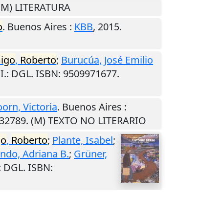
 (M) LITERATURA
o
.
Buenos Aires
:
KBB
,
2015
.
igo
,
Roberto
;
Burucúa, José Emilio
I.
: DGL. ISBN: 9509971677.
orn, Victoria
.
Buenos Aires
:
732789. (M) TEXTO NO LITERARIO
go
,
Roberto
;
Plante, Isabel
;
do, Adriana B.
;
Grüner,
: DGL. ISBN: