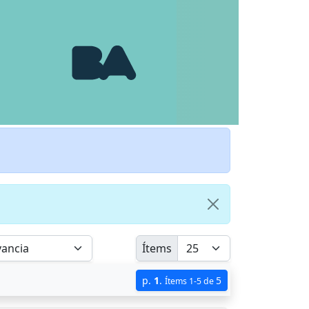
Ítems
p.
1
.
5
Ítems 1-5 de