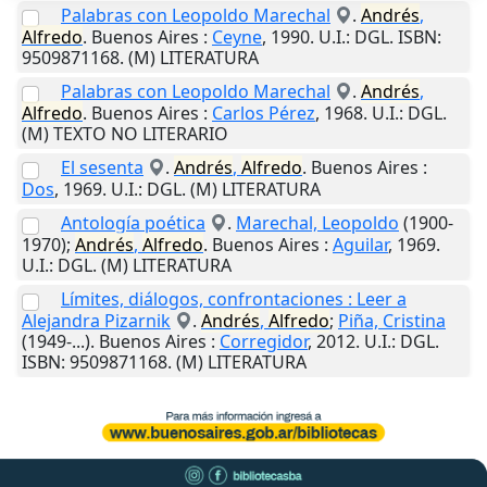
Palabras con Leopoldo Marechal
.
Andrés
,
Alfredo
.
Buenos Aires
:
Ceyne
,
1990
.
U.I.
: DGL. ISBN:
9509871168. (M) LITERATURA
Palabras con Leopoldo Marechal
.
Andrés
,
Alfredo
.
Buenos Aires
:
Carlos Pérez
,
1968
.
U.I.
: DGL.
(M) TEXTO NO LITERARIO
El sesenta
.
Andrés
,
Alfredo
.
Buenos Aires
:
Dos
,
1969
.
U.I.
: DGL. (M) LITERATURA
Antología poética
.
Marechal, Leopoldo
(1900-
1970);
Andrés
,
Alfredo
.
Buenos Aires
:
Aguilar
,
1969
.
U.I.
: DGL. (M) LITERATURA
Límites, diálogos, confrontaciones : Leer a
Alejandra Pizarnik
.
Andrés
,
Alfredo
;
Piña, Cristina
(1949-...).
Buenos Aires
:
Corregidor
,
2012
.
U.I.
: DGL.
ISBN: 9509871168. (M) LITERATURA