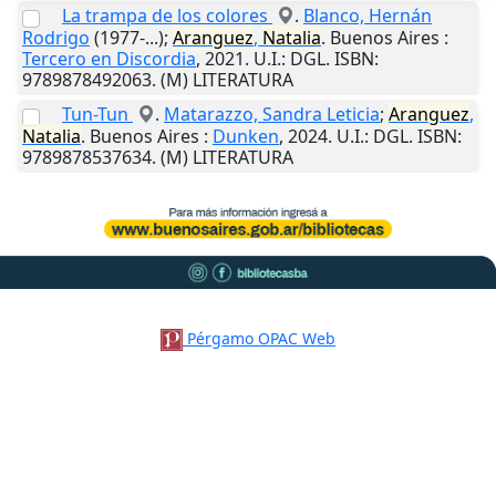
La trampa de los colores
.
Blanco, Hernán
Rodrigo
(1977-...);
Aranguez
,
Natalia
.
Buenos Aires
:
Tercero en Discordia
,
2021
.
U.I.
: DGL. ISBN:
9789878492063. (M) LITERATURA
Tun-Tun
.
Matarazzo, Sandra Leticia
;
Aranguez
,
Natalia
.
Buenos Aires
:
Dunken
,
2024
.
U.I.
: DGL. ISBN:
9789878537634. (M) LITERATURA
Pérgamo OPAC Web