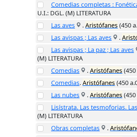
Comedias completas : Fonética
U.I.
: DGL. (M) LITERATURA
Las aves
.
Aristófanes
(450 a.
Las avispas ; Las aves
.
Arist
Las avispas ; La paz ; Las aves
(M) LITERATURA
Comedias
.
Aristófanes
(450 
Comedias
.
Aristófanes
(450 a.C
Las nubes
.
Aristófanes
(450 
Lisístrata. Las tesmoforias. La
(M) LITERATURA
Obras completas
.
Aristófan