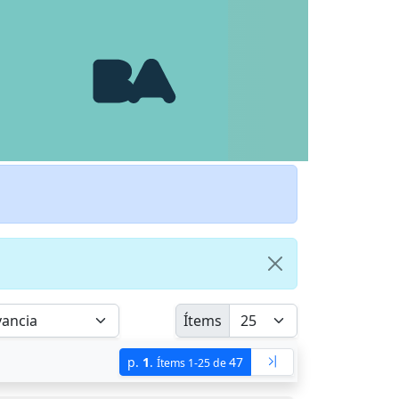
Ítems
p.
1
.
47
Ítems 1-25 de