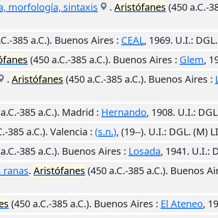
, morfología, sintaxis
.
Aristófanes
(450 a.C.-38
C.-385 a.C.).
Buenos Aires
:
CEAL
,
1969
.
U.I.
: DGL
ófanes
(450 a.C.-385 a.C.).
Buenos Aires
:
Glem
,
1
.
Aristófanes
(450 a.C.-385 a.C.).
Buenos Aires
:
a.C.-385 a.C.).
Madrid
:
Hernando
,
1908
.
U.I.
: DGL
.-385 a.C.).
Valencia
:
(s.n.)
,
(19--)
.
U.I.
: DGL. (M) 
a.C.-385 a.C.).
Buenos Aires
:
Losada
,
1941
.
U.I.
: 
s ranas
.
Aristófanes
(450 a.C.-385 a.C.).
Buenos Ai
es
(450 a.C.-385 a.C.).
Buenos Aires
:
El Ateneo
,
1