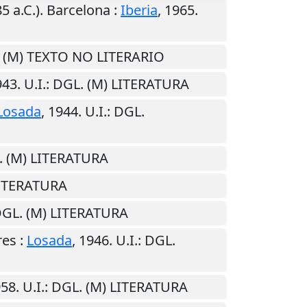
5 a.C.).
Barcelona
:
Iberia
,
1965
.
. (M) TEXTO NO LITERARIO
943
.
U.I.
: DGL. (M) LITERATURA
Losada
,
1944
.
U.I.
: DGL.
. (M) LITERATURA
LITERATURA
DGL. (M) LITERATURA
res
:
Losada
,
1946
.
U.I.
: DGL.
958
.
U.I.
: DGL. (M) LITERATURA