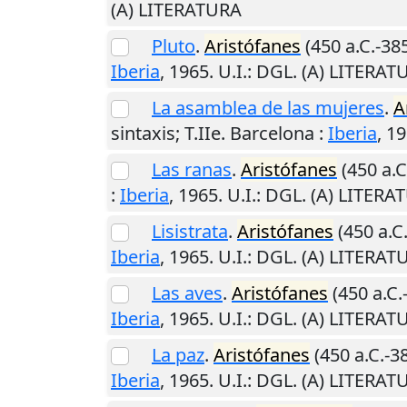
(A) LITERATURA
Pluto
.
Aristófanes
(450 a.C.-385
Iberia
,
1965
.
U.I.
: DGL. (A) LITERAT
La asamblea de las mujeres
.
A
sintaxis; T.IIe.
Barcelona
:
Iberia
,
19
Las ranas
.
Aristófanes
(450 a.C
:
Iberia
,
1965
.
U.I.
: DGL. (A) LITERA
Lisistrata
.
Aristófanes
(450 a.C.
Iberia
,
1965
.
U.I.
: DGL. (A) LITERAT
Las aves
.
Aristófanes
(450 a.C.
Iberia
,
1965
.
U.I.
: DGL. (A) LITERAT
La paz
.
Aristófanes
(450 a.C.-38
Iberia
,
1965
.
U.I.
: DGL. (A) LITERAT