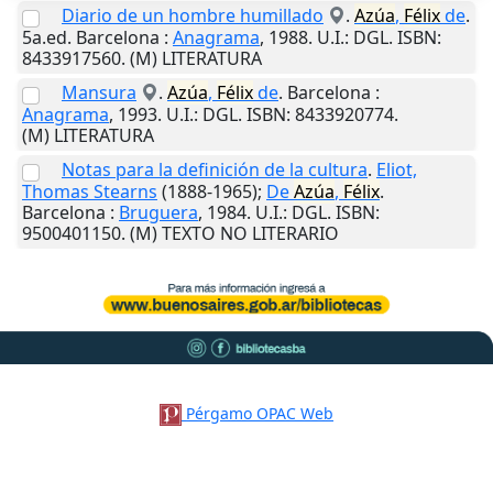
Diario de un hombre humillado
.
Azúa
,
Félix
de
.
5a.ed.
Barcelona
:
Anagrama
,
1988
.
U.I.
: DGL. ISBN:
8433917560. (M) LITERATURA
Mansura
.
Azúa
,
Félix
de
.
Barcelona
:
Anagrama
,
1993
.
U.I.
: DGL. ISBN: 8433920774.
(M) LITERATURA
Notas para la definición de la cultura
.
Eliot,
Thomas Stearns
(1888-1965);
De
Azúa
,
Félix
.
Barcelona
:
Bruguera
,
1984
.
U.I.
: DGL. ISBN:
9500401150. (M) TEXTO NO LITERARIO
Pérgamo OPAC Web