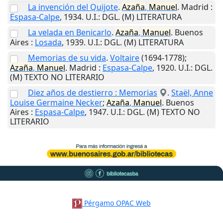
La invención del Quijote
.
Azaña
,
Manuel
.
Madrid
:
Espasa-Calpe
,
1934
.
U.I.
: DGL. (M) LITERATURA
La velada en Benicarlo
.
Azaña
,
Manuel
.
Buenos
Aires
:
Losada
,
1939
.
U.I.
: DGL. (M) LITERATURA
Memorias de su vida
.
Voltaire
(1694-1778);
Azaña
,
Manuel
.
Madrid
:
Espasa-Calpe
,
1920
.
U.I.
: DGL.
(M) TEXTO NO LITERARIO
Diez años de destierro : Memorias
.
Staël, Anne
Louise Germaine Necker
;
Azaña
,
Manuel
.
Buenos
Aires
:
Espasa-Calpe
,
1947
.
U.I.
: DGL. (M) TEXTO NO
LITERARIO
Pérgamo OPAC Web