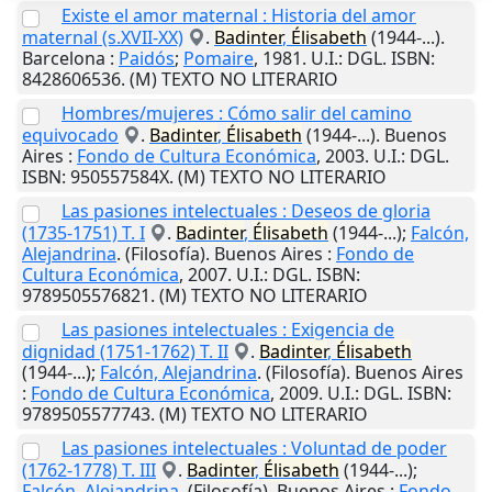
Existe el amor maternal : Historia del amor
maternal (s.XVII-XX)
.
Badinter
,
Élisabeth
(1944-...).
Barcelona
:
Paidós
;
Pomaire
,
1981
.
U.I.
: DGL. ISBN:
8428606536. (M) TEXTO NO LITERARIO
Hombres/mujeres : Cómo salir del camino
equivocado
.
Badinter
,
Élisabeth
(1944-...).
Buenos
Aires
:
Fondo de Cultura Económica
,
2003
.
U.I.
: DGL.
ISBN: 950557584X. (M) TEXTO NO LITERARIO
Las pasiones intelectuales : Deseos de gloria
(1735-1751) T. I
.
Badinter
,
Élisabeth
(1944-...);
Falcón,
Alejandrina
. (Filosofía).
Buenos Aires
:
Fondo de
Cultura Económica
,
2007
.
U.I.
: DGL. ISBN:
9789505576821. (M) TEXTO NO LITERARIO
Las pasiones intelectuales : Exigencia de
dignidad (1751-1762) T. II
.
Badinter
,
Élisabeth
(1944-...);
Falcón, Alejandrina
. (Filosofía).
Buenos Aires
:
Fondo de Cultura Económica
,
2009
.
U.I.
: DGL. ISBN:
9789505577743. (M) TEXTO NO LITERARIO
Las pasiones intelectuales : Voluntad de poder
(1762-1778) T. III
.
Badinter
,
Élisabeth
(1944-...);
Falcón, Alejandrina
. (Filosofía).
Buenos Aires
:
Fondo