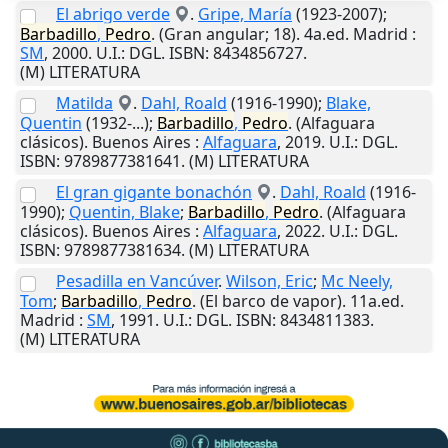
El abrigo verde
.
Gripe, María
(1923-2007);
Barbadillo
,
Pedro
. (Gran angular; 18). 4a.ed.
Madrid
:
SM
,
2000
.
U.I.
: DGL. ISBN: 8434856727.
(M) LITERATURA
Matilda
.
Dahl, Roald
(1916-1990);
Blake,
Quentin
(1932-...);
Barbadillo
,
Pedro
. (Alfaguara
clásicos).
Buenos Aires
:
Alfaguara
,
2019
.
U.I.
: DGL.
ISBN: 9789877381641. (M) LITERATURA
El gran gigante bonachón
.
Dahl, Roald
(1916-
1990);
Quentin, Blake
;
Barbadillo
,
Pedro
. (Alfaguara
clásicos).
Buenos Aires
:
Alfaguara
,
2022
.
U.I.
: DGL.
ISBN: 9789877381634. (M) LITERATURA
Pesadilla en Vancúver
.
Wilson, Eric
;
Mc Neely,
Tom
;
Barbadillo
,
Pedro
. (El barco de vapor). 11a.ed.
Madrid
:
SM
,
1991
.
U.I.
: DGL. ISBN: 8434811383.
(M) LITERATURA