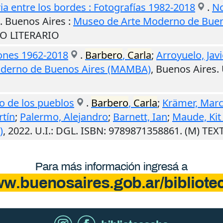
ia entre los bordes : Fotografías 1982-2018
.
No
.
Buenos Aires
:
Museo de Arte Moderno de Bue
NO LITERARIO
zones 1962-2018
.
Barbero
,
Carla
;
Arroyuelo, Javi
derno de Buenos Aires (MAMBA)
,
Buenos Aires
.
so de los pueblos
.
Barbero
,
Carla
;
Krämer, Mar
rtín
;
Palermo, Alejandro
;
Barnett, Ian
;
Maude, Kit
)
,
2022
.
U.I.
: DGL. ISBN: 9789871358861. (M) TE