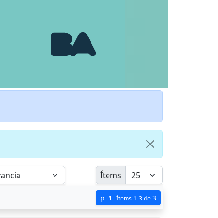
Ítems
p.
1
.
3
Ítems 1-3 de