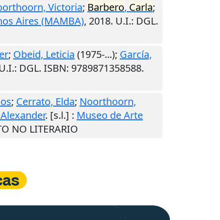
orthoorn, Victoria
;
Barbero
,
Carla
;
nos Aires (MAMBA)
,
2018
.
U.I.
: DGL.
er
;
Obeid, Leticia
(1975-...);
García,
U.I.
: DGL. ISBN: 9789871358588.
cos
;
Cerrato, Elda
;
Noorthoorn,
 Alexander
.
[s.l.]
:
Museo de Arte
XTO NO LITERARIO