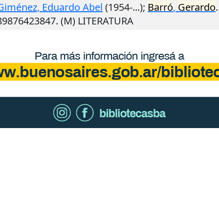
Giménez, Eduardo Abel
(1954-...);
Barró
,
Gerardo
789876423847. (M) LITERATURA