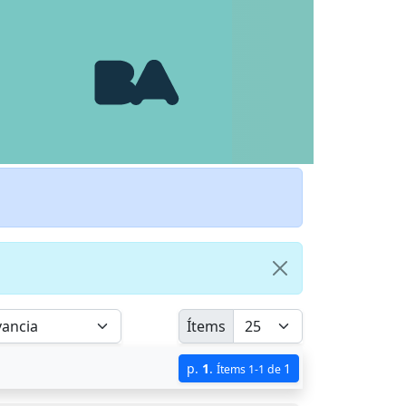
Ítems
p.
1
.
1
Ítems 1-1 de