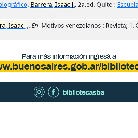
biográfico
.
Barrera
,
Isaac
J
.
. 2a.ed.
Quito
:
Escuela
O
ra
,
Isaac
J
.
.
En
: Motivos venezolanos : Revista; 1.