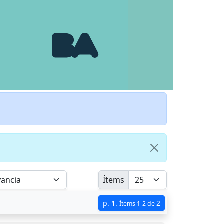
Ítems
p.
1
.
2
Ítems 1-2 de