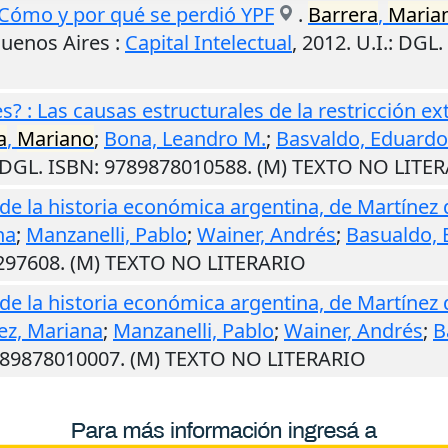
: Cómo y por qué se perdió YPF
.
Barrera
,
Maria
uenos Aires
:
Capital Intelectual
,
2012
.
U.I.
: DGL.
s? : Las causas estructurales de la restricción e
a
,
Mariano
;
Bona, Leandro M.
;
Basvaldo, Eduardo
 DGL. ISBN: 9789878010588. (M) TEXTO NO LITE
 de la historia económica argentina, de Martínez
na
;
Manzanelli, Pablo
;
Wainer, Andrés
;
Basualdo, 
6297608. (M) TEXTO NO LITERARIO
 de la historia económica argentina, de Martínez
ez, Mariana
;
Manzanelli, Pablo
;
Wainer, Andrés
;
B
9789878010007. (M) TEXTO NO LITERARIO