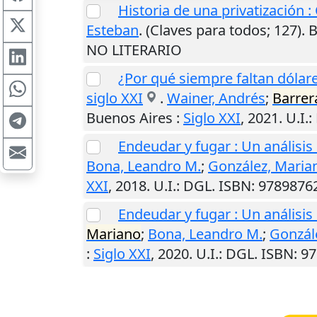
Historia de una privatización 
Esteban
. (Claves para todos; 127).
B
NO LITERARIO
¿Por qué siempre faltan dólare
siglo XXI
.
Wainer, Andrés
;
Barrer
Buenos Aires
:
Siglo XXI
,
2021
.
U.I.
:
Endeudar y fugar : Un análisis
Bona, Leandro M.
;
González, Maria
XXI
,
2018
.
U.I.
: DGL. ISBN: 978987
Endeudar y fugar : Un análisis
Mariano
;
Bona, Leandro M.
;
Gonzál
:
Siglo XXI
,
2020
.
U.I.
: DGL. ISBN: 