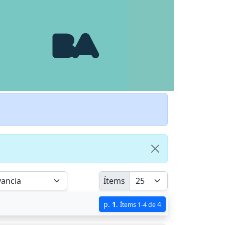
Ítems
p.
1
.
4
Ítems 1-4 de