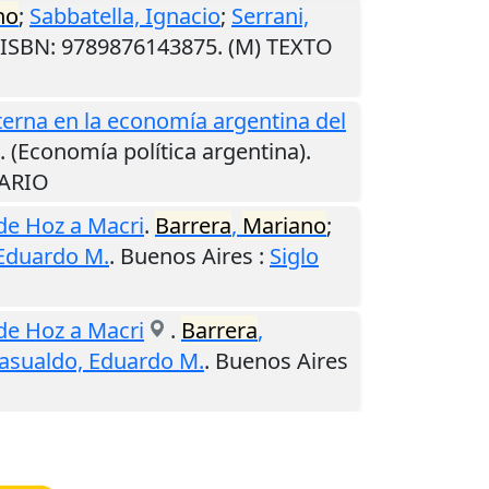
no
;
Sabbatella, Ignacio
;
Serrani,
 ISBN: 9789876143875. (M) TEXTO
xterna en la economía argentina del
. (Economía política argentina).
RARIO
 de Hoz a Macri
.
Barrera
,
Mariano
;
Eduardo M.
.
Buenos Aires
:
Siglo
 de Hoz a Macri
.
Barrera
,
asualdo, Eduardo M.
.
Buenos Aires