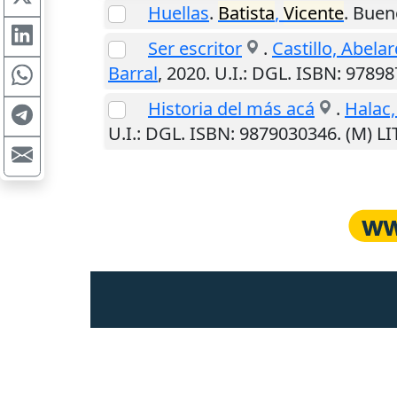
Huellas
.
Batista
,
Vicente
.
Buen
Ser escritor
.
Castillo, Abela
Barral
,
2020
.
U.I.
: DGL. ISBN: 9789
Historia del más acá
.
Halac,
U.I.
: DGL. ISBN: 9879030346. (M) 