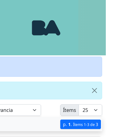
Ítems
p.
1
.
3
Ítems 1-3 de