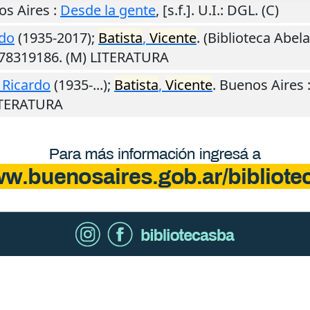
os Aires
:
Desde la gente
,
[s.f.]
.
U.I.
: DGL. (C)
rdo
(1935-2017);
Batista
,
Vicente
. (Biblioteca Abel
878319186. (M) LITERATURA
 Ricardo
(1935-...);
Batista
,
Vicente
.
Buenos Aires
LITERATURA