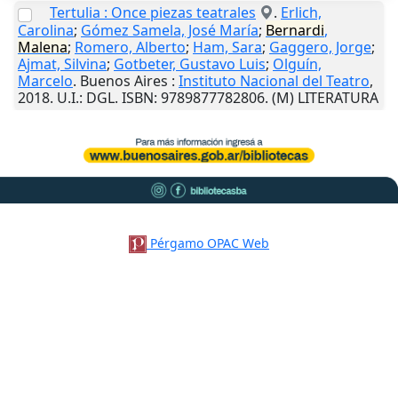
Tertulia : Once piezas teatrales
.
Erlich,
Carolina
;
Gómez Samela, José María
;
Bernardi
,
Malena
;
Romero, Alberto
;
Ham, Sara
;
Gaggero, Jorge
;
Ajmat, Silvina
;
Gotbeter, Gustavo Luis
;
Olguín,
Marcelo
.
Buenos Aires
:
Instituto Nacional del Teatro
,
2018
.
U.I.
: DGL. ISBN: 9789877782806. (M) LITERATURA
Pérgamo OPAC Web