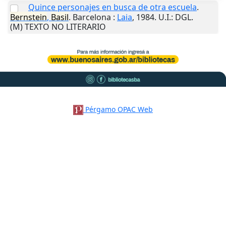
Quince personajes en busca de otra escuela
.
Bernstein
,
Basil
.
Barcelona
:
Laia
,
1984
.
U.I.
: DGL.
(M) TEXTO NO LITERARIO
Pérgamo OPAC Web