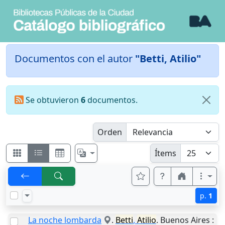
Documentos con el autor
"Betti, Atilio"
Se obtuvieron
6
documentos.
Orden
Ítems
p.
1
La noche lombarda
.
Betti
,
Atilio
.
Buenos Aires
: