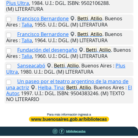
Plus Ultra
,
1984
.
U.I.
: DGL. ISBN: 9502106288.
(M) LITERATURA
Francisco Bernardone
.
Betti
,
Atilio
.
Buenos
Aires
:
Talia
,
1955
.
U.I.
: DGL. (M) LITERATURA
Francisco Bernardone
.
Betti
,
Atilio
.
Buenos
Aires
:
Talia
,
1964
.
U.I.
: DGL. (M) LITERATURA
Fundación del desengaño
.
Betti
,
Atilio
.
Buenos
Aires
:
Talia
,
1960
.
U.I.
: DGL. (M) LITERATURA
Sanseacabó
.
Betti
,
Atilio
.
Buenos Aires
:
Plus
Ultra
,
1980
.
U.I.
: DGL. (M) LITERATURA
Un paseo por el teatro argentino de la mano de
una actriz
.
Helba, Tina
;
Betti
,
Atilio
.
Buenos Aires
:
El
Autor
,
1997
.
U.I.
: DGL. ISBN: 9504383246. (M) TEXTO
NO LITERARIO