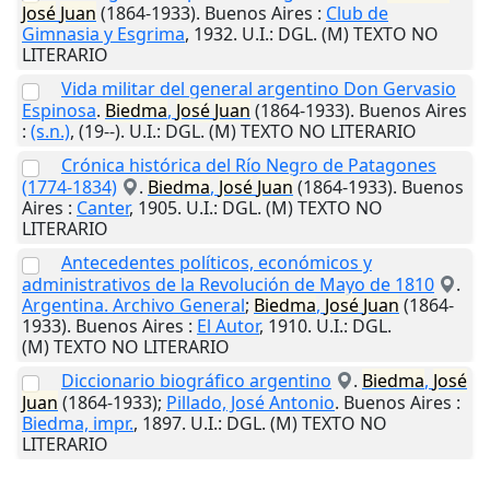
José
Juan
(1864-1933).
Buenos Aires
:
Club de
Gimnasia y Esgrima
,
1932
.
U.I.
: DGL. (M) TEXTO NO
LITERARIO
Vida militar del general argentino Don Gervasio
Espinosa
.
Biedma
,
José
Juan
(1864-1933).
Buenos Aires
:
(s.n.)
,
(19--)
.
U.I.
: DGL. (M) TEXTO NO LITERARIO
Crónica histórica del Río Negro de Patagones
(1774-1834)
.
Biedma
,
José
Juan
(1864-1933).
Buenos
Aires
:
Canter
,
1905
.
U.I.
: DGL. (M) TEXTO NO
LITERARIO
Antecedentes políticos, económicos y
administrativos de la Revolución de Mayo de 1810
.
Argentina. Archivo General
;
Biedma
,
José
Juan
(1864-
1933).
Buenos Aires
:
El Autor
,
1910
.
U.I.
: DGL.
(M) TEXTO NO LITERARIO
Diccionario biográfico argentino
.
Biedma
,
José
Juan
(1864-1933);
Pillado, José Antonio
.
Buenos Aires
:
Biedma, impr.
,
1897
.
U.I.
: DGL. (M) TEXTO NO
LITERARIO