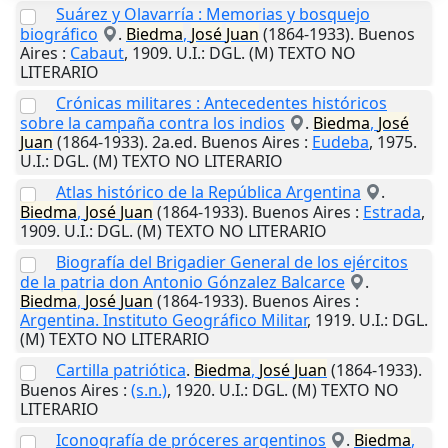
Suárez y Olavarría : Memorias y bosquejo
biográfico
.
Biedma
,
José
Juan
(1864-1933).
Buenos
Aires
:
Cabaut
,
1909
.
U.I.
: DGL. (M) TEXTO NO
LITERARIO
Crónicas militares : Antecedentes históricos
sobre la campaña contra los indios
.
Biedma
,
José
Juan
(1864-1933). 2a.ed.
Buenos Aires
:
Eudeba
,
1975
.
U.I.
: DGL. (M) TEXTO NO LITERARIO
Atlas histórico de la República Argentina
.
Biedma
,
José
Juan
(1864-1933).
Buenos Aires
:
Estrada
,
1909
.
U.I.
: DGL. (M) TEXTO NO LITERARIO
Biografía del Brigadier General de los ejércitos
de la patria don Antonio Gónzalez Balcarce
.
Biedma
,
José
Juan
(1864-1933).
Buenos Aires
:
Argentina. Instituto Geográfico Militar
,
1919
.
U.I.
: DGL.
(M) TEXTO NO LITERARIO
Cartilla patriótica
.
Biedma
,
José
Juan
(1864-1933).
Buenos Aires
:
(s.n.)
,
1920
.
U.I.
: DGL. (M) TEXTO NO
LITERARIO
Iconografía de próceres argentinos
.
Biedma
,