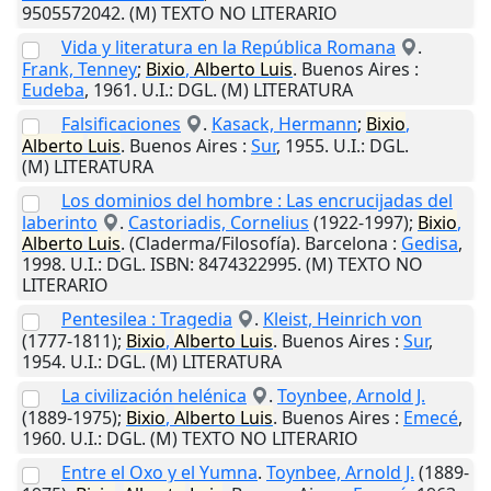
9505572042. (M) TEXTO NO LITERARIO
Vida y literatura en la República Romana
.
Frank, Tenney
;
Bixio
,
Alberto
Luis
.
Buenos Aires
:
Eudeba
,
1961
.
U.I.
: DGL. (M) LITERATURA
Falsificaciones
.
Kasack, Hermann
;
Bixio
,
Alberto
Luis
.
Buenos Aires
:
Sur
,
1955
.
U.I.
: DGL.
(M) LITERATURA
Los dominios del hombre : Las encrucijadas del
laberinto
.
Castoriadis, Cornelius
(1922-1997);
Bixio
,
Alberto
Luis
. (Claderma/Filosofía).
Barcelona
:
Gedisa
,
1998
.
U.I.
: DGL. ISBN: 8474322995. (M) TEXTO NO
LITERARIO
Pentesilea : Tragedia
.
Kleist, Heinrich von
(1777-1811);
Bixio
,
Alberto
Luis
.
Buenos Aires
:
Sur
,
1954
.
U.I.
: DGL. (M) LITERATURA
La civilización helénica
.
Toynbee, Arnold J.
(1889-1975);
Bixio
,
Alberto
Luis
.
Buenos Aires
:
Emecé
,
1960
.
U.I.
: DGL. (M) TEXTO NO LITERARIO
Entre el Oxo y el Yumna
.
Toynbee, Arnold J.
(1889-