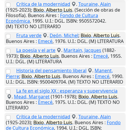
Crítica de la modernidad
.
Touraine, Alain
(1925-2023);
Bixio
,
Alberto
Luis
. (Sección de obras de
Filosofía).
Buenos Aires
:
Fondo de Cultura
Económica
,
1995
.
U.I.
: DGL. ISBN: 9505572042.
(M) TEXTO NO LITERARIO
Fruta verde
.
Deón, Michel
;
Bixio
,
Alberto
Luis
.
Buenos Aires
:
Emecé
,
1976
.
U.I.
: DGL. (M) LITERATURA
La poesía y el arte
.
Maritain, Jacques
(1882-
1973);
Bixio
,
Alberto
Luis
.
Buenos Aires
:
Emecé
,
1955
.
U.I.
: DGL. (M) LITERATURA
Historia del pensamiento liberal
.
Manent,
Pierre
;
Bixio
,
Alberto
Luis
.
Buenos Aires
:
Emecé
,
1990
.
U.I.
: DGL. ISBN: 9500409704. (M) TEXTO NO LITERARIO
La fe en el siglo XX : esperanza y supervivencia
.
Mead, Margaret
(1901-1978);
Bixio
,
Alberto
Luis
.
Buenos Aires
:
Emecé
,
1975
.
U.I.
: DGL. (M) TEXTO NO
LITERARIO
Crítica de la modernidad
.
Touraine, Alain
(1925-2023);
Bixio
,
Alberto
Luis
.
Buenos Aires
:
Fondo
de Cultura Económica
,
1994
.
U.I.
: DGL. ISBN: