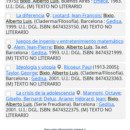
1975);
Bixio
,
Alberto
Luis
.
Buenos Aires
:
Emecé
,
1963
.
U.I.
: DGL. (M) TEXTO NO LITERARIO
La diferencia
.
Lyotard, Jean-François
;
Bixio
,
Alberto
Luis
. (Claderma/Filosofía).
Barcelona
:
Gedisa
,
1999
.
U.I.
: DGL. ISBN: 8474323150. (M) TEXTO NO
LITERARIO
Juegos de ingenio y entretenimiento matemático
.
Alem, Jean-Pierre
;
Bixio
,
Alberto
Luis
. 3a.ed.
Barcelona
:
Gedisa
,
1993
.
U.I.
: DGL. ISBN: 8474321999.
(M) TEXTO NO LITERARIO
Ideología y utopía
.
Ricoeur, Paul
(1913-2005);
Taylor, George
;
Bixio
,
Alberto
Luis
. (Cladema/Filosofía).
Barcelona
:
Gedisa
,
2001
.
U.I.
: DGL. ISBN: 8474323363.
(M) TEXTO NO LITERARIO
La crisis de la adolescencia
.
Mannoni, Octave
;
Gibello, Bernard
;
Deluz, Ariane
;
Hébrard, Jean
;
Bixio
,
Alberto
Luis
. (Serie freudiana).
Barcelona
:
Gedisa
,
2001
.
U.I.
: DGL. ISBN: 8474322375. (M) TEXTO NO
LITERARIO