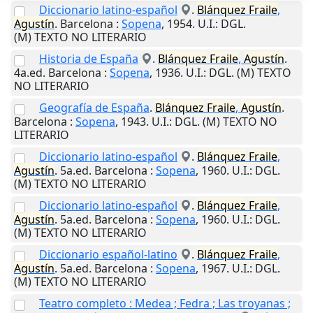
Diccionario latino-español
.
Blánquez
Fraile
,
Agustín
.
Barcelona
:
Sopena
,
1954
.
U.I.
: DGL.
(M) TEXTO NO LITERARIO
Historia de España
.
Blánquez
Fraile
,
Agustín
.
4a.ed.
Barcelona
:
Sopena
,
1936
.
U.I.
: DGL. (M) TEXTO
NO LITERARIO
Geografía de España
.
Blánquez
Fraile
,
Agustín
.
Barcelona
:
Sopena
,
1943
.
U.I.
: DGL. (M) TEXTO NO
LITERARIO
Diccionario latino-español
.
Blánquez
Fraile
,
Agustín
. 5a.ed.
Barcelona
:
Sopena
,
1960
.
U.I.
: DGL.
(M) TEXTO NO LITERARIO
Diccionario latino-español
.
Blánquez
Fraile
,
Agustín
. 5a.ed.
Barcelona
:
Sopena
,
1960
.
U.I.
: DGL.
(M) TEXTO NO LITERARIO
Diccionario español-latino
.
Blánquez
Fraile
,
Agustín
. 5a.ed.
Barcelona
:
Sopena
,
1967
.
U.I.
: DGL.
(M) TEXTO NO LITERARIO
Teatro completo : Medea ; Fedra ; Las troyanas ;