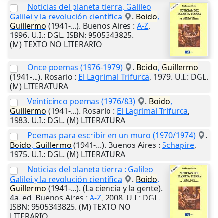
Noticias del planeta tierra, Galileo
Galilei y la revolución científica
.
Boido
,
Guillermo
(1941-...).
Buenos Aires
:
A-Z
,
1996
.
U.I.
: DGL. ISBN: 9505343825.
(M) TEXTO NO LITERARIO
Once poemas (1976-1979)
.
Boido
,
Guillermo
(1941-...).
Rosario
:
El Lagrimal Trifurca
,
1979
.
U.I.
: DGL.
(M) LITERATURA
Veinticinco poemas (1976/83)
.
Boido
,
Guillermo
(1941-...).
Rosario
:
El Lagrimal Trifurca
,
1983
.
U.I.
: DGL. (M) LITERATURA
Poemas para escribir en un muro (1970/1974)
.
Boido
,
Guillermo
(1941-...).
Buenos Aires
:
Schapire
,
1975
.
U.I.
: DGL. (M) LITERATURA
Noticias del planeta tierra : Galileo
Galilei y la revolución científica
.
Boido
,
Guillermo
(1941-...). (La ciencia y la gente).
4a. ed.
Buenos Aires
:
A-Z
,
2008
.
U.I.
: DGL.
ISBN: 9505343825. (M) TEXTO NO
LITERARIO