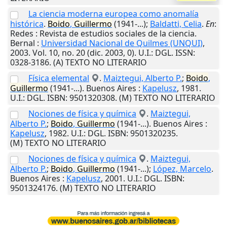
La ciencia moderna europea como anomalía
histórica
.
Boido
,
Guillermo
(1941-...);
Baldatti, Celia
.
En
:
Redes : Revista de estudios sociales de la ciencia.
Bernal
:
Universidad Nacional de Quilmes (UNQUI)
,
2003
. Vol. 10, no. 20 (dic. 2003, 0).
U.I.
: DGL. ISSN:
0328-3186. (A) TEXTO NO LITERARIO
Física elemental
.
Maiztegui, Alberto P.
;
Boido
,
Guillermo
(1941-...).
Buenos Aires
:
Kapelusz
,
1981
.
U.I.
: DGL. ISBN: 9501320308. (M) TEXTO NO LITERARIO
Nociones de física y química
.
Maiztegui,
Alberto P.
;
Boido
,
Guillermo
(1941-...).
Buenos Aires
:
Kapelusz
,
1982
.
U.I.
: DGL. ISBN: 9501320235.
(M) TEXTO NO LITERARIO
Nociones de física y química
.
Maiztegui,
Alberto P.
;
Boido
,
Guillermo
(1941-...);
López, Marcelo
.
Buenos Aires
:
Kapelusz
,
2001
.
U.I.
: DGL. ISBN:
9501324176. (M) TEXTO NO LITERARIO