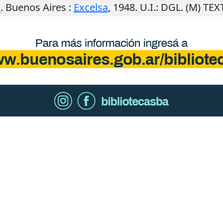
o
.
Buenos Aires
:
Excelsa
,
1948
.
U.I.
: DGL. (M) TE