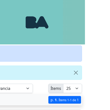
Ítems
p.
1
.
1
Ítems 1-1 de