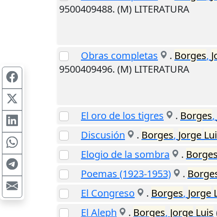
9500409488. (M) LITERATURA
Obras completas
.
Borges
,
J
9500409496. (M) LITERATURA
El oro de los tigres
.
Borges
,
Discusión
.
Borges
,
Jorge
Lu
Elogio de la sombra
.
Borge
Poemas (1923-1953)
.
Borge
El Congreso
.
Borges
,
Jorge
El Aleph
.
Borges
,
Jorge
Luis