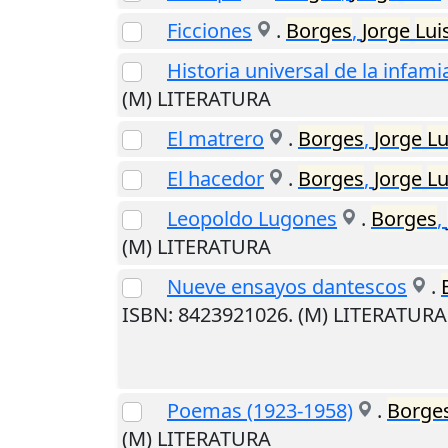
Ficciones
.
Borges
,
Jorge
Lui
Historia universal de la infami
(M) LITERATURA
El matrero
.
Borges
,
Jorge
Lu
El hacedor
.
Borges
,
Jorge
Lu
Leopoldo Lugones
.
Borges
,
(M) LITERATURA
Nueve ensayos dantescos
.
ISBN: 8423921026. (M) LITERATURA
Poemas (1923-1958)
.
Borge
(M) LITERATURA