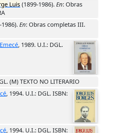
rge
Luis
(1899-1986).
En
: Obras
RA
-1986).
En
: Obras completas III.
Emecé
,
1989
.
U.I.
: DGL.
DGL. (M) TEXTO NO LITERARIO
cé
,
1994
.
U.I.
: DGL. ISBN:
cé
,
1994
.
U.I.
: DGL. ISBN: