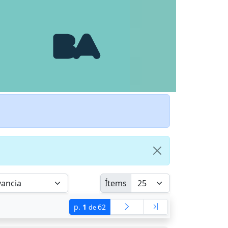
Ítems
p.
1
62
de