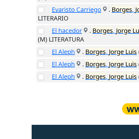
Evaristo Carriego
.
Borges
,
J
LITERARIO
El hacedor
.
Borges
,
Jorge
Lu
(M) LITERATURA
El Aleph
.
Borges
,
Jorge
Luis
El Aleph
.
Borges
,
Jorge
Luis
El Aleph
.
Borges
,
Jorge
Luis