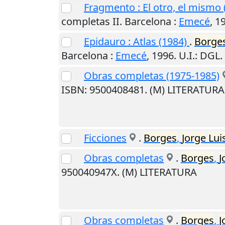
Fragmento : El otro, el mismo 
completas II.
Barcelona
:
Emecé
,
1
Epidauro : Atlas (1984)
.
Borge
Barcelona
:
Emecé
,
1996
.
U.I.
: DGL.
Obras completas (1975-1985)
ISBN: 9500408481. (M) LITERATURA
Ficciones
.
Borges
,
Jorge
Lui
Obras completas
.
Borges
,
J
950040947X. (M) LITERATURA
Obras completas
.
Borges
,
J