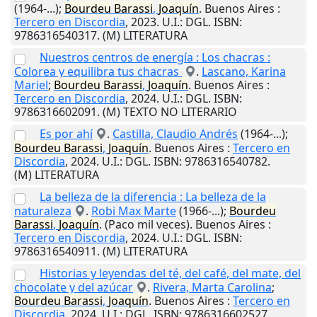
(1964-...);
Bourdeu
Barassi
,
Joaquín
.
Buenos Aires
:
Tercero en Discordia
,
2023
.
U.I.
: DGL. ISBN:
9786316540317. (M) LITERATURA
Nuestros centros de energía : Los chacras :
Colorea y equilibra tus chacras
.
Lascano, Karina
Mariel
;
Bourdeu
Barassi
,
Joaquín
.
Buenos Aires
:
Tercero en Discordia
,
2024
.
U.I.
: DGL. ISBN:
9786316602091. (M) TEXTO NO LITERARIO
Es por ahí
.
Castilla, Claudio Andrés
(1964-...);
Bourdeu
Barassi
,
Joaquín
.
Buenos Aires
:
Tercero en
Discordia
,
2024
.
U.I.
: DGL. ISBN: 9786316540782.
(M) LITERATURA
La belleza de la diferencia : La belleza de la
naturaleza
.
Robi Max Marte
(1966-...);
Bourdeu
Barassi
,
Joaquín
. (Paco mil veces).
Buenos Aires
:
Tercero en Discordia
,
2024
.
U.I.
: DGL. ISBN:
9786316540911. (M) LITERATURA
Historias y leyendas del té, del café, del mate, del
chocolate y del azúcar
.
Rivera, Marta Carolina
;
Bourdeu
Barassi
,
Joaquín
.
Buenos Aires
:
Tercero en
Discordia
,
2024
.
U.I.
: DGL. ISBN: 9786316602527.