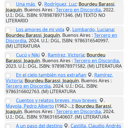
Una más
.
Rodríguez, Luz
;
Bourdeu
Barassi
,
Joaquín
.
Buenos Aires
:
Tercero en Discordia
,
2022
.
U.I.
: DGL. ISBN: 9789878971346. (M) TEXTO NO
LITERARIO
Los amores de mi vida
.
Lombardo, Luciana
;
Bourdeu
Barassi
,
Joaquín
.
Buenos Aires
:
Tercero en
Discordia
,
2024
.
U.I.
: DGL. ISBN: 9786316540997.
(M) LITERATURA
Cucú y Niki
.
Ramírez, Victoria
;
Bourdeu
Barassi
,
Joaquín
.
Buenos Aires
:
Tercero en Discordia
,
2023
.
U.I.
: DGL. ISBN: 9789878971582. (M) LITERATURA
En el cielo también nos extrañan
.
Ramírez,
Victoria
;
Bourdeu
Barassi
,
Joaquín
.
Buenos Aires
:
Tercero en Discordia
,
2024
.
U.I.
: DGL. ISBN:
9786316602763. (M) LITERATURA
Cuentos y relatos breves, muy breves
.
Mayola, Pedro Alberto
(1962-...);
Bourdeu
Barassi
,
Joaquín
.
Buenos Aires
:
Tercero en Discordia
,
2024
.
U.I.
: DGL. ISBN: 9786316540607. (M) LITERATURA
A un paso del destino
.
Castilla, Claudio Andrés