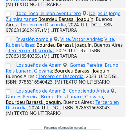
(M) TEXTO NO LITERARIO
Toco Toco, el león aventurero
.
De Jesús Jorge,
Zulmira Yanet
;
Bourdeu
Barassi
,
Joaquín
.
Buenos
Aires
:
Tercero en Discordia
,
2024
.
U.I.
: DGL. ISBN:
9786316602497. (M) LITERATURA
Invasión zombie
.
Vilte, Víctor Andrés
;
Vilte,
Rubén Ulises
;
Bourdeu
Barassi
,
Joaquín
.
Buenos Aires
:
Tercero en Discordia
,
2023
.
U.I.
: DGL. ISBN:
9786316540355. (M) LITERATURA
Los sueños de Adam
.
Gomes Pereira, Bruno
;
Reis Lunard, Giovana
;
Bourdeu
Barassi
,
Joaquín
.
Buenos Aires
:
Tercero en Discordia
,
2023
.
U.I.
: DGL.
ISBN: 9786316540423. (M) TEXTO NO LITERARIO
Los sueños de Adam 2 : Conociendo África
.
Gomes Pereira, Bruno
;
Reis Lunard, Giovana
;
Bourdeu
Barassi
,
Joaquín
.
Buenos Aires
:
Tercero en
Discordia
,
2024
.
U.I.
: DGL. ISBN: 9786316658043.
(M) TEXTO NO LITERARIO