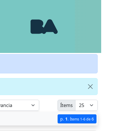
Ítems
p.
1
.
6
Ítems 1-6 de