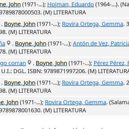
ne
,
John
(1971-...);
Hojman, Eduardo
(1964-...). (N
: 9789878000503. (M) LITERATURA
.
Boyne
,
John
(1971-...);
Rovira Ortega, Gemma
. 
98. (M) LITERATURA
ña
.
Boyne
,
John
(1971-...);
Antón de Vez, Patrici
78. (M) LITERATURA
ego corran
.
Boyne
,
John
(1971-...);
Pérez Pérez,
.
U.I.
: DGL. ISBN: 9789871997206. (M) LITERATUR
.
Boyne
,
John
(1971-...);
Rovira Ortega, Gemma
. 
98. (M) LITERATURA
ne
,
John
(1971-...);
Rovira Ortega, Gemma
. (Salam
: 9789878001630. (M) LITERATURA