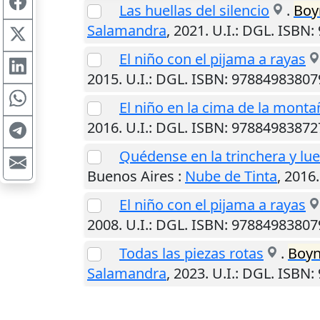
Las huellas del silencio
.
Boy
Salamandra
,
2021
.
U.I.
: DGL. ISBN
El niño con el pijama a rayas
2015
.
U.I.
: DGL. ISBN: 97884983807
El niño en la cima de la monta
2016
.
U.I.
: DGL. ISBN: 97884983872
Quédense en la trinchera y lu
Buenos Aires
:
Nube de Tinta
,
2016
El niño con el pijama a rayas
2008
.
U.I.
: DGL. ISBN: 97884983807
Todas las piezas rotas
.
Boy
Salamandra
,
2023
.
U.I.
: DGL. ISBN