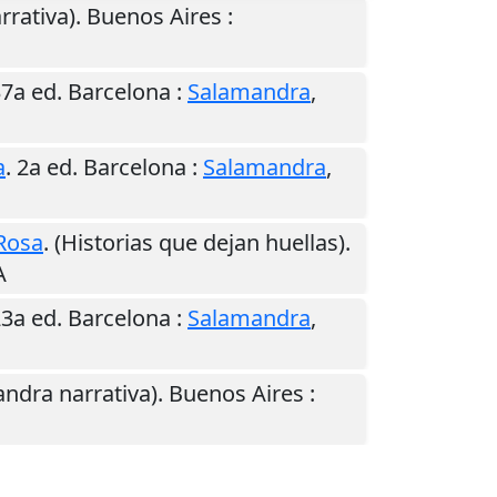
arrativa).
Buenos Aires
:
37a ed.
Barcelona
:
Salamandra
,
a
. 2a ed.
Barcelona
:
Salamandra
,
 Rosa
. (Historias que dejan huellas).
A
23a ed.
Barcelona
:
Salamandra
,
andra narrativa).
Buenos Aires
: