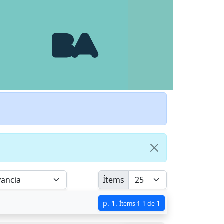
Ítems
p.
1
.
1
Ítems 1-1 de