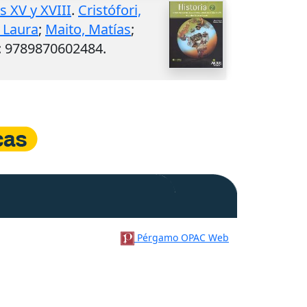
s XV y XVIII
.
Cristófori,
 Laura
;
Maito, Matías
;
: 9789870602484.
Pérgamo OPAC Web