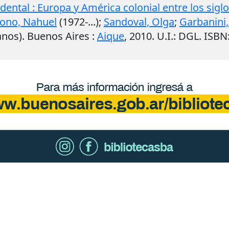
ental : Europa y América colonial entre los siglo
ono, Nahuel
(1972-...);
Sandoval, Olga
;
Garbanini,
anos).
Buenos Aires
:
Aique
,
2010
.
U.I.
: DGL. ISBN