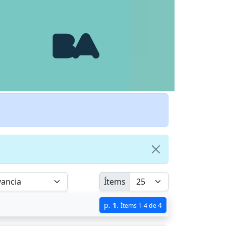
Ítems
p.
1
.
4
Ítems 1-4 de