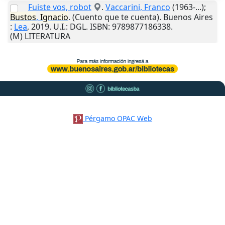
Fuiste vos, robot
.
Vaccarini, Franco
(1963-...);
Bustos
,
Ignacio
. (Cuento que te cuenta).
Buenos Aires
:
Lea
,
2019
.
U.I.
: DGL. ISBN: 9789877186338.
(M) LITERATURA
Pérgamo OPAC Web