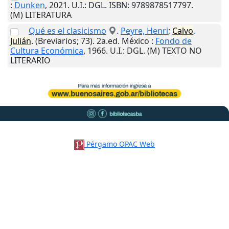
:
Dunken
,
2021
.
U.I.
: DGL. ISBN: 9789878517797.
(M) LITERATURA
Qué es el clasicismo
.
Peyre, Henri
;
Calvo
,
Julián
. (Breviarios; 73). 2a.ed.
México
:
Fondo de
Cultura Económica
,
1966
.
U.I.
: DGL. (M) TEXTO NO
LITERARIO
Pérgamo OPAC Web