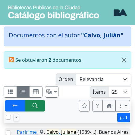
Documentos con el autor
"Calvo, Julián"
Se obtuvieron
2
documentos.
Orden
Ítems
p.
1
Parir'me
.
Calvo
,
Juliana
(1989-...).
Buenos Aires