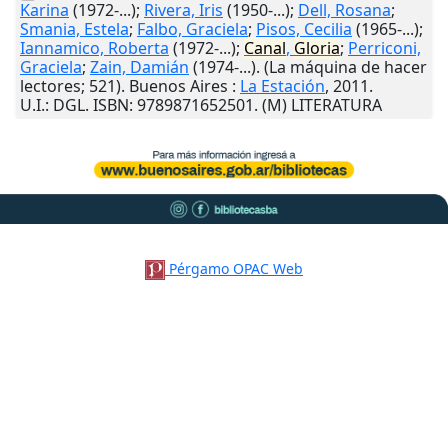
Karina
(1972-...);
Rivera, Iris
(1950-...);
Dell, Rosana
;
Smania, Estela
;
Falbo, Graciela
;
Pisos, Cecilia
(1965-...);
Iannamico, Roberta
(1972-...);
Canal
,
Gloria
;
Perriconi,
Graciela
;
Zain, Damián
(1974-...). (La máquina de hacer
lectores; 521).
Buenos Aires
:
La Estación
,
2011
.
U.I.
: DGL. ISBN: 9789871652501. (M) LITERATURA
Pérgamo OPAC Web