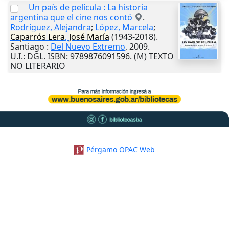
Un país de película : La historia
argentina que el cine nos contó
.
Rodríguez, Alejandra
;
López, Marcela
;
Caparrós
Lera
,
José
María
(1943-2018).
Santiago
:
Del Nuevo Extremo
,
2009
.
U.I.
: DGL. ISBN: 9789876091596. (M) TEXTO
NO LITERARIO
Pérgamo OPAC Web