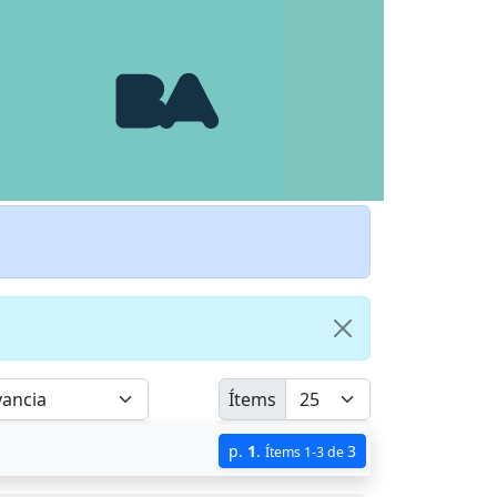
Ítems
p.
1
.
3
Ítems 1-3 de