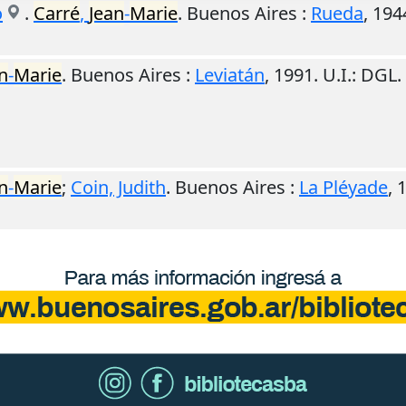
o
.
Carré
,
Jean
-
Marie
.
Buenos Aires
:
Rueda
,
194
n
-
Marie
.
Buenos Aires
:
Leviatán
,
1991
.
U.I.
: DGL.
n
-
Marie
;
Coin, Judith
.
Buenos Aires
:
La Pléyade
,