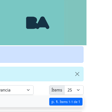
Ítems
p.
1
.
1
Ítems 1-1 de