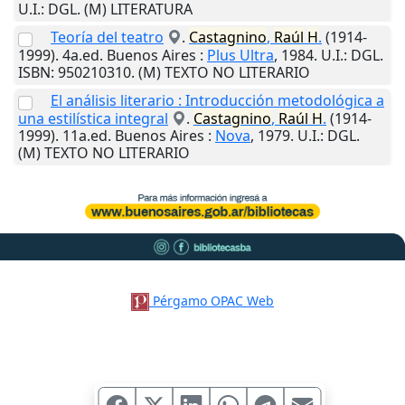
U.I.
: DGL. (M) LITERATURA
Teoría del teatro
.
Castagnino
,
Raúl
H
.
(1914-
1999). 4a.ed.
Buenos Aires
:
Plus Ultra
,
1984
.
U.I.
: DGL.
ISBN: 950210310. (M) TEXTO NO LITERARIO
El análisis literario : Introducción metodológica a
una estilística integral
.
Castagnino
,
Raúl
H
.
(1914-
1999). 11a.ed.
Buenos Aires
:
Nova
,
1979
.
U.I.
: DGL.
(M) TEXTO NO LITERARIO
Pérgamo OPAC Web