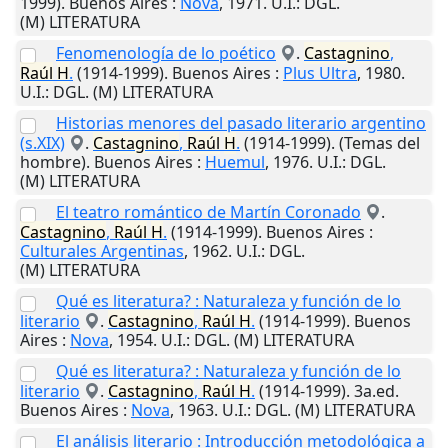
1999).
Buenos Aires
:
Nova
,
1971
.
U.I.
: DGL.
(M) LITERATURA
Fenomenología de lo poético
.
Castagnino
,
Raúl
H
.
(1914-1999).
Buenos Aires
:
Plus Ultra
,
1980
.
U.I.
: DGL. (M) LITERATURA
Historias menores del pasado literario argentino
(s.XIX)
.
Castagnino
,
Raúl
H
.
(1914-1999). (Temas del
hombre).
Buenos Aires
:
Huemul
,
1976
.
U.I.
: DGL.
(M) LITERATURA
El teatro romántico de Martín Coronado
.
Castagnino
,
Raúl
H
.
(1914-1999).
Buenos Aires
:
Culturales Argentinas
,
1962
.
U.I.
: DGL.
(M) LITERATURA
Qué es literatura? : Naturaleza y función de lo
literario
.
Castagnino
,
Raúl
H
.
(1914-1999).
Buenos
Aires
:
Nova
,
1954
.
U.I.
: DGL. (M) LITERATURA
Qué es literatura? : Naturaleza y función de lo
literario
.
Castagnino
,
Raúl
H
.
(1914-1999). 3a.ed.
Buenos Aires
:
Nova
,
1963
.
U.I.
: DGL. (M) LITERATURA
El análisis literario : Introducción metodológica a