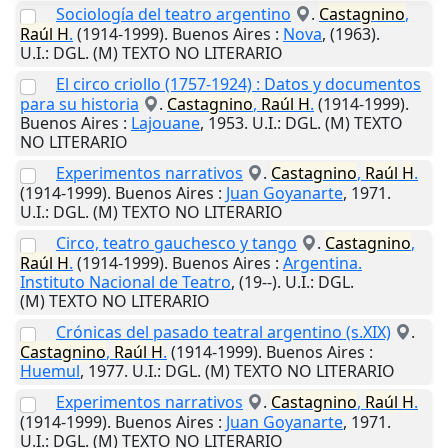
Sociología del teatro argentino
.
Castagnino
,
Raúl
H
.
(1914-1999).
Buenos Aires
:
Nova
,
(1963)
.
U.I.
: DGL. (M) TEXTO NO LITERARIO
El circo criollo (1757-1924) : Datos y documentos
para su historia
.
Castagnino
,
Raúl
H
.
(1914-1999).
Buenos Aires
:
Lajouane
,
1953
.
U.I.
: DGL. (M) TEXTO
NO LITERARIO
Experimentos narrativos
.
Castagnino
,
Raúl
H
.
(1914-1999).
Buenos Aires
:
Juan Goyanarte
,
1971
.
U.I.
: DGL. (M) TEXTO NO LITERARIO
Circo, teatro gauchesco y tango
.
Castagnino
,
Raúl
H
.
(1914-1999).
Buenos Aires
:
Argentina.
Instituto Nacional de Teatro
,
(19--)
.
U.I.
: DGL.
(M) TEXTO NO LITERARIO
Crónicas del pasado teatral argentino (s.XIX)
.
Castagnino
,
Raúl
H
.
(1914-1999).
Buenos Aires
:
Huemul
,
1977
.
U.I.
: DGL. (M) TEXTO NO LITERARIO
Experimentos narrativos
.
Castagnino
,
Raúl
H
.
(1914-1999).
Buenos Aires
:
Juan Goyanarte
,
1971
.
U.I.
: DGL. (M) TEXTO NO LITERARIO