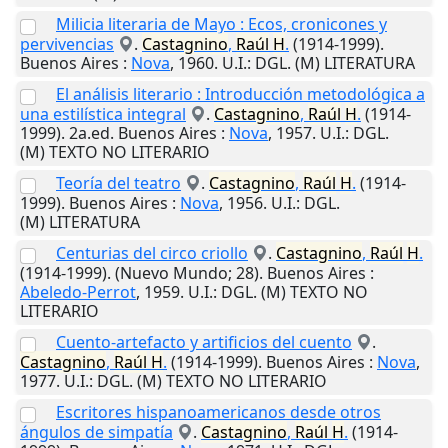
Milicia literaria de Mayo : Ecos, cronicones y
pervivencias
.
Castagnino
,
Raúl
H
.
(1914-1999).
Buenos Aires
:
Nova
,
1960
.
U.I.
: DGL. (M) LITERATURA
El análisis literario : Introducción metodológica a
una estilística integral
.
Castagnino
,
Raúl
H
.
(1914-
1999). 2a.ed.
Buenos Aires
:
Nova
,
1957
.
U.I.
: DGL.
(M) TEXTO NO LITERARIO
Teoría del teatro
.
Castagnino
,
Raúl
H
.
(1914-
1999).
Buenos Aires
:
Nova
,
1956
.
U.I.
: DGL.
(M) LITERATURA
Centurias del circo criollo
.
Castagnino
,
Raúl
H
.
(1914-1999). (Nuevo Mundo; 28).
Buenos Aires
:
Abeledo-Perrot
,
1959
.
U.I.
: DGL. (M) TEXTO NO
LITERARIO
Cuento-artefacto y artificios del cuento
.
Castagnino
,
Raúl
H
.
(1914-1999).
Buenos Aires
:
Nova
,
1977
.
U.I.
: DGL. (M) TEXTO NO LITERARIO
Escritores hispanoamericanos desde otros
ángulos de simpatía
.
Castagnino
,
Raúl
H
.
(1914-