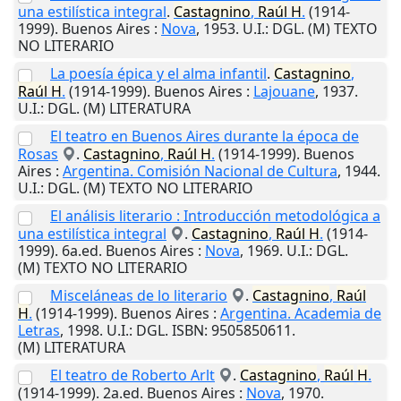
una estilística integral
.
Castagnino
,
Raúl
H
.
(1914-
1999).
Buenos Aires
:
Nova
,
1953
.
U.I.
: DGL. (M) TEXTO
NO LITERARIO
La poesía épica y el alma infantil
.
Castagnino
,
Raúl
H
.
(1914-1999).
Buenos Aires
:
Lajouane
,
1937
.
U.I.
: DGL. (M) LITERATURA
El teatro en Buenos Aires durante la época de
Rosas
.
Castagnino
,
Raúl
H
.
(1914-1999).
Buenos
Aires
:
Argentina. Comisión Nacional de Cultura
,
1944
.
U.I.
: DGL. (M) TEXTO NO LITERARIO
El análisis literario : Introducción metodológica a
una estilística integral
.
Castagnino
,
Raúl
H
.
(1914-
1999). 6a.ed.
Buenos Aires
:
Nova
,
1969
.
U.I.
: DGL.
(M) TEXTO NO LITERARIO
Misceláneas de lo literario
.
Castagnino
,
Raúl
H
.
(1914-1999).
Buenos Aires
:
Argentina. Academia de
Letras
,
1998
.
U.I.
: DGL. ISBN: 9505850611.
(M) LITERATURA
El teatro de Roberto Arlt
.
Castagnino
,
Raúl
H
.
(1914-1999). 2a.ed.
Buenos Aires
:
Nova
,
1970
.