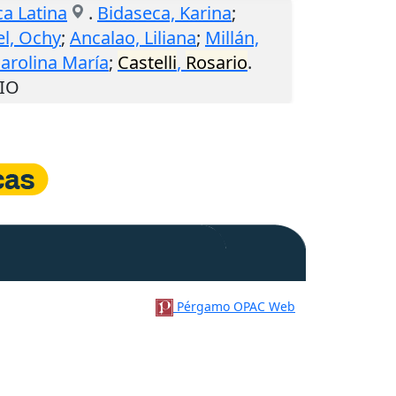
a Latina
.
Bidaseca, Karina
;
el, Ochy
;
Ancalao, Liliana
;
Millán,
arolina María
;
Castelli
,
Rosario
.
RIO
Pérgamo OPAC Web