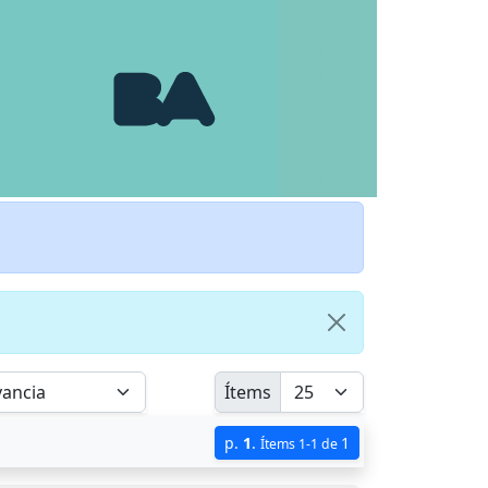
Ítems
p.
1
.
1
Ítems 1-1 de