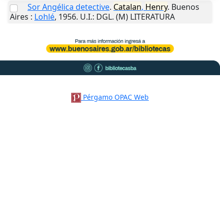
Sor Angélica detective
.
Catalan
,
Henry
.
Buenos
Aires
:
Lohlé
,
1956
.
U.I.
: DGL. (M) LITERATURA
Pérgamo OPAC Web