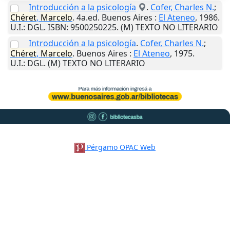
Introducción a la psicología
.
Cofer, Charles N.
;
Chéret
,
Marcelo
. 4a.ed.
Buenos Aires
:
El Ateneo
,
1986
.
U.I.
: DGL. ISBN: 9500250225. (M) TEXTO NO LITERARIO
Introducción a la psicología
.
Cofer, Charles N.
;
Chéret
,
Marcelo
.
Buenos Aires
:
El Ateneo
,
1975
.
U.I.
: DGL. (M) TEXTO NO LITERARIO
Pérgamo OPAC Web