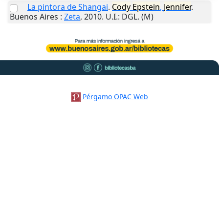
La pintora de Shangai
.
Cody
Epstein
,
Jennifer
.
Buenos Aires
:
Zeta
,
2010
.
U.I.
: DGL. (M)
Pérgamo OPAC Web