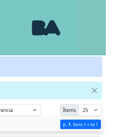
Ítems
p.
1
.
1
Ítems 1-1 de