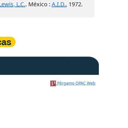
Lewis, L.C.
.
México
:
A.I.D.
,
1972
.
Pérgamo OPAC Web