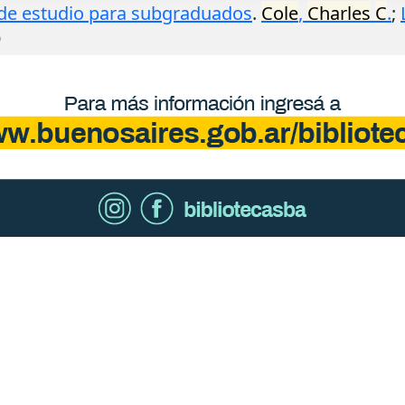
 de estudio para subgraduados
.
Cole
,
Charles
C
.
;
O