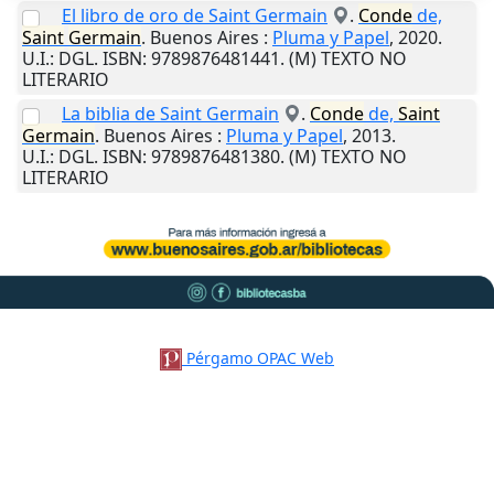
El libro de oro de Saint Germain
.
Conde
de,
Saint
Germain
.
Buenos Aires
:
Pluma y Papel
,
2020
.
U.I.
: DGL. ISBN: 9789876481441. (M) TEXTO NO
LITERARIO
La biblia de Saint Germain
.
Conde
de,
Saint
Germain
.
Buenos Aires
:
Pluma y Papel
,
2013
.
U.I.
: DGL. ISBN: 9789876481380. (M) TEXTO NO
LITERARIO
Pérgamo OPAC Web