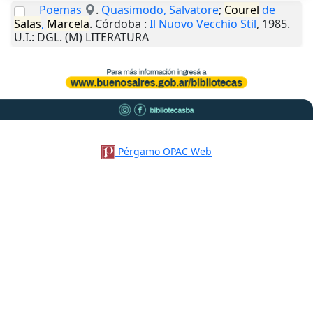
Poemas
.
Quasimodo, Salvatore
;
Courel
de
Salas
,
Marcela
.
Córdoba
:
Il Nuovo Vecchio Stil
,
1985
.
U.I.
: DGL. (M) LITERATURA
Pérgamo OPAC Web