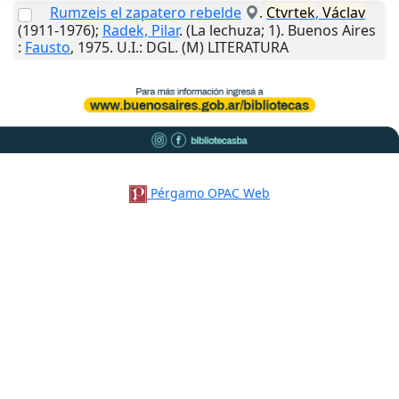
Rumzeis el zapatero rebelde
.
Ctvrtek
,
Václav
(1911-1976);
Radek, Pilar
. (La lechuza; 1).
Buenos Aires
:
Fausto
,
1975
.
U.I.
: DGL. (M) LITERATURA
Pérgamo OPAC Web