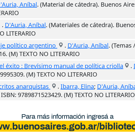
'Auria, Aníbal
. (Material de cátedra).
Buenos Aire
ERARIO
.
D'Auria, Aníbal
. (Materiales de cátedra).
Buenos
NO LITERARIO
je político argentino
.
D'Auria, Aníbal
. (Temas /
516. (M) TEXTO NO LITERARIO
el éxito : Brevísimo manual de política criolla
.
879995309. (M) TEXTO NO LITERARIO
scritos anarquistas
.
Ibarra, Elina
;
D'Auria, Aníb
. ISBN: 9789871523429. (M) TEXTO NO LITERARIO