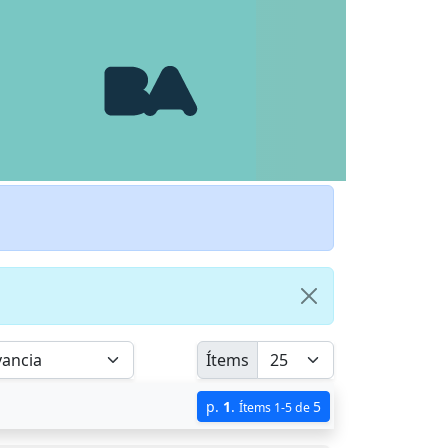
Ítems
p.
1
.
5
Ítems 1-5 de