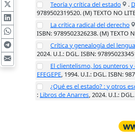
Teoría y crítica del estado
.
D
9789502319520. (M) TEXTO NO LIT
La crítica radical del derecho
ISBN: 9789502326238. (M) TEXTO 
Crítica y genealogía del lengua
2024
.
U.I.
: DGL. ISBN: 9789502334
El clientelismo, los punteros y 
EFEGEPE
,
1994
.
U.I.
: DGL. ISBN: 9
¿Qué es el estado? : y otros e
:
Libros de Anarres
,
2024
.
U.I.
: DGL