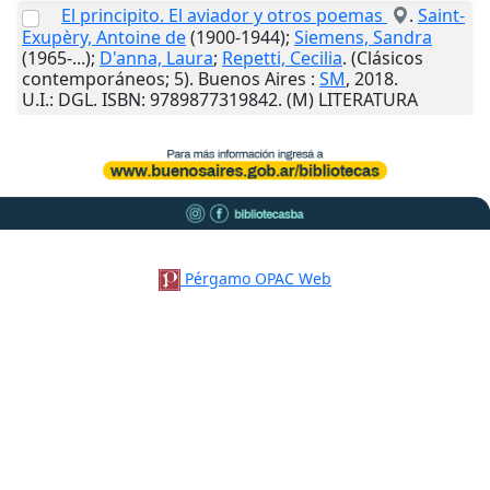
El principito. El aviador y otros poemas
.
Saint-
Exupèry, Antoine de
(1900-1944);
Siemens, Sandra
(1965-...);
D'anna, Laura
;
Repetti, Cecilia
. (Clásicos
contemporáneos; 5).
Buenos Aires
:
SM
,
2018
.
U.I.
: DGL. ISBN: 9789877319842. (M) LITERATURA
Pérgamo OPAC Web