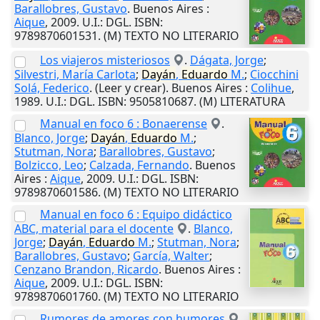
Barallobres, Gustavo
.
Buenos Aires
:
Aique
,
2009
.
U.I.
: DGL. ISBN:
9789870601531. (M) TEXTO NO LITERARIO
Los viajeros misteriosos
.
Dágata, Jorge
;
Silvestri, María Carlota
;
Dayán
,
Eduardo
M.
;
Ciocchini
Solá, Federico
. (Leer y crear).
Buenos Aires
:
Colihue
,
1989
.
U.I.
: DGL. ISBN: 9505810687. (M) LITERATURA
Manual en foco 6 : Bonaerense
.
Blanco, Jorge
;
Dayán
,
Eduardo
M.
;
Stutman, Nora
;
Barallobres, Gustavo
;
Bolzicco, Leo
;
Calzada, Fernando
.
Buenos
Aires
:
Aique
,
2009
.
U.I.
: DGL. ISBN:
9789870601586. (M) TEXTO NO LITERARIO
Manual en foco 6 : Equipo didáctico
ABC, material para el docente
.
Blanco,
Jorge
;
Dayán
,
Eduardo
M.
;
Stutman, Nora
;
Barallobres, Gustavo
;
García, Walter
;
Cenzano Brandon, Ricardo
.
Buenos Aires
:
Aique
,
2009
.
U.I.
: DGL. ISBN:
9789870601760. (M) TEXTO NO LITERARIO
Rumores de amores con humores
.