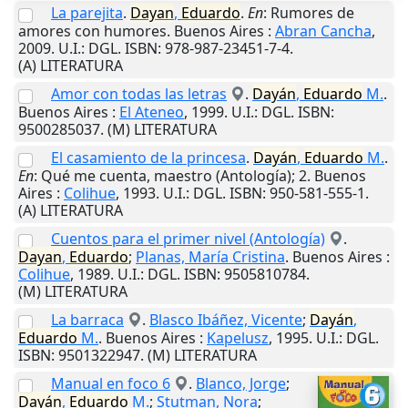
La parejita
.
Dayan
,
Eduardo
.
En
: Rumores de
amores con humores.
Buenos Aires
:
Abran Cancha
,
2009
.
U.I.
: DGL. ISBN: 978-987-23451-7-4.
(A) LITERATURA
Amor con todas las letras
.
Dayán
,
Eduardo
M.
.
Buenos Aires
:
El Ateneo
,
1999
.
U.I.
: DGL. ISBN:
9500285037. (M) LITERATURA
El casamiento de la princesa
.
Dayán
,
Eduardo
M.
.
En
: Qué me cuenta, maestro (Antología); 2.
Buenos
Aires
:
Colihue
,
1993
.
U.I.
: DGL. ISBN: 950-581-555-1.
(A) LITERATURA
Cuentos para el primer nivel (Antología)
.
Dayan
,
Eduardo
;
Planas, María Cristina
.
Buenos Aires
:
Colihue
,
1989
.
U.I.
: DGL. ISBN: 9505810784.
(M) LITERATURA
La barraca
.
Blasco Ibáñez, Vicente
;
Dayán
,
Eduardo
M.
.
Buenos Aires
:
Kapelusz
,
1995
.
U.I.
: DGL.
ISBN: 9501322947. (M) LITERATURA
Manual en foco 6
.
Blanco, Jorge
;
Dayán
,
Eduardo
M.
;
Stutman, Nora
;