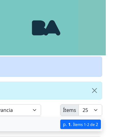
Ítems
p.
1
.
2
Ítems 1-2 de