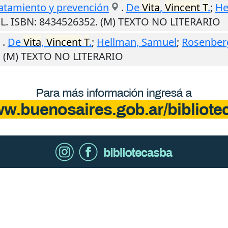
tratamiento y prevención
.
De
Vita
,
Vincent
T
.
;
He
GL. ISBN: 8434526352. (M) TEXTO NO LITERARIO
.
De
Vita
,
Vincent
T
.
;
Hellman, Samuel
;
Rosenberg
3. (M) TEXTO NO LITERARIO