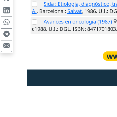
Sida : Etiología, diagnóstico, 
A.
.
Barcelona
:
Salvat
,
1986
.
U.I.
: D
Avances en oncología (1987)
c1988
.
U.I.
: DGL. ISBN: 847179180