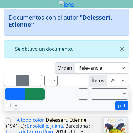
Documentos con el autor
"Delessert,
Etienne"
Se obtuvo un documento.
Orden
Ítems
p.
1
A todo color
.
Delessert
,
Etienne
(1941-...);
Ensoleillé, Juana
.
Barcelona
:
Libros del Zorro Rojo
,
2014
.
U.I.
: DGL.